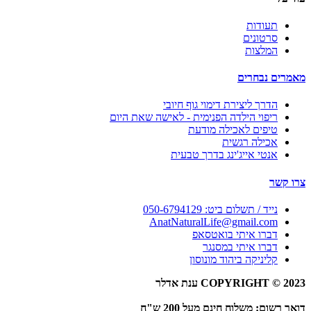
תעודות
סרטונים
המלצות
מאמרים נבחרים
הדרך ליצירת דימוי גוף חיובי
ריפוי הילדה הפנימית - לאישה שאת היום
טיפים לאכילה מודעת
אכילה רגשית
אנטי אייג'ינג בדרך טבעית
צרו קשר
נייד / תשלום ביט: 050-6794129
AnatNaturalLife@gmail.com
דברו איתי בואטסאפ
דברו איתי במסנגר
קליניקה ביהוד מונוסון
COPYRIGHT © 2023 ענת אדלר
דואר רשום: משלוח חינם מעל 200 ש"ח