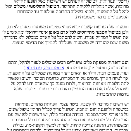
(ריטלין ונגזרותיו). לטיפול זה לעתים יש השלכות בשל תופעות לוואי
מרובות, אשר מתלוות ללקיחת התרופה.
הטיפול ההוליסטי / משלים
יכול
להקל על התופעות, ולבוא בשילוב התרופה או לעזור עד להפחתת
הסמפטומים ברמה משמעותית.
תופעות של הפרעות קשב וריכוז/היפראקטיביות משתנות מאדם לאדם,
ולכן
בטיפול הטבעי מתייחסים לכל אדם באופן אינדיווידואלי
ומתאימים לו
את הטיפול המדויק עבורו. חשוב להסתכל על האדם כמכלול ולא כהגדרה,
משום שגם להגדרה יש משמעות שעלולה להנמיך את הדימוי העצמי.
הנטורופתיה מספקת כלים טיפוליים רבים שיכולים לעזור ולהקל
, ובהם
תזונה נכונה, תוספי מזון, צמחי מרפא,
ארומתרפיה
,
פרחי באך
ועוד. פעמים רבות הילד או האדם ייעזר במזונות שמקלים על התופעות,
אך לטווח הארוך גורמים נזק והתמכרות, כדוגמת הסוכר. חשוב ואפשרי
לתת חלופות מאוזנות ובריאות, ולתת מענה כך שהאדם ידע להקל על
עצמו ולהעלות את רמות הדופמין במוח בדרכים פחות מזיקות, שלא
גורמות להתמכרות.
יש חשיבות מרובה להקשבה, ביטוי עצמי, הפחתת מתחים, פתיחות
במשפחה ולהפגנת חום ואהבה. הטיפול צריך לכלול תחומי טיפול שונים,
על פי צורכי הילד/המבוגר. במידה ומדובר בילד, יש חשיבות לפגישה עם
הורי הילד על מנת לשפר את מצב ההתנהלות והיחסים בכל המערכת
המשפחתית. התזונה צריכה להיות, לפחות למשך תקופת-מה, נטולת
אלרגנים, חומרים משמרים, צבעי מאכל וממריצים, ולהיות מושתתת על