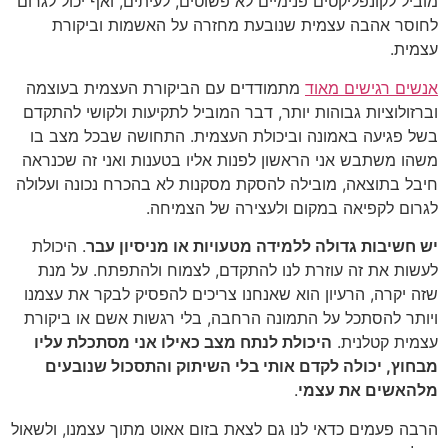
מוביל לקונפליקטים פנימיים לא פשוטים, לעיתים, ואף יכול לגרום
לחוסר אהבה עצמית שנובעת מחזרה על האשמות וביקורת
עצמית.
אנשים רגישים מאוד
מתמודדים עם הביקורת העצמית בעוצמה
וברזולוציות גבוהות יותר, דבר המוביל לתקיעות ולקושי להתקדם
בשל פגיעה באמונה וביכולת העצמית. התחושה שבכל מצב בו
משהו משתבש אני הראשון לפנות אליו בטענות ואני זה שכנראה
חיבל בתוצאה, מובילה להסקת מסקנות לא בהכרח נכונה ועלולה
לגרום לקפיאה במקום ולעצירה של הצמיחה.
יש חשיבות גדולה ללמידה מטעויות או מניסיון עבר
. היכולת
לעשות את זה עוזרת לנו להתקדם, לצמוח ולהתפתח. על מנת
שזה יקרה, הרעיון הוא שאנחנו צריכים להפסיק לבקר את עצמנו
ויותר להסתכל על התמונה הרחבה, בלי רגשות אשם או ביקורת
עצמית קטלנית.
היכולת לנתח מצב כאילו אני מסתכלת עליו
מבחוץ, יכולה לקדם אותי בלי השיתוק והתסכול שנובעים
מלהאשים את עצמי
.
הרבה פעמים כדאי לנו גם לצאת בזום אאוט מתוך עצמנו, ולשאול