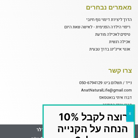
מאמרים נבחרים
הדרך ליצירת דימוי גוף חיובי
ריפוי הילדה הפנימית - לאישה שאת היום
טיפים לאכילה מודעת
אכילה רגשית
אנטי אייג'ינג בדרך טבעית
צרו קשר
נייד / תשלום ביט: 050-6794129
AnatNaturalLife@gmail.com
דברו איתי בואטסאפ
דברו איתי במסנגר
קליניקה ביהוד מונוסון
רוצה לקבל 10%
הנחה על הקנייה
COPYRIGHT © 2023 ענת אדלר