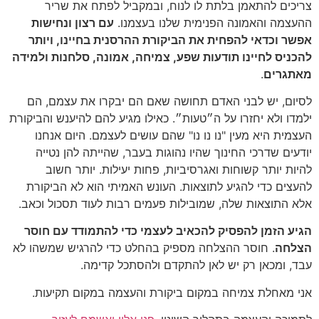
צריכים להתאמן בלתת לו לנוח, ובמקביל לפתח את שריר
ההעצמה והאמונה הפנימית שלנו בעצמנו.
עם רצון ונחישות
אפשר וכדאי להפחית את הביקורת ההרסנית בחיינו, ויותר
להכניס לחיינו תודעות שפע, צמיחה, אמונה, סלחנות ולמידה
מאתגרים
.
לסיום, יש לבני האדם תחושה שאם הם יבקרו את עצמם, הם
ילמדו ולא יחזרו על ה״טעות״. כאילו מגיע להם להיענש והביקורת
העצמית היא מעין "נו נו נו" שהם עושים לעצמם. היום אנחנו
יודעים שדרכי החינוך שהיו נהוגות בעבר, שהייתה להן נטייה
להיות יותר קשוחות ואגרסיביות, פחות יעילות. יותר חשוב
להעצים כדי להגיע לתוצאות. העונש האמיתי הוא לא הביקורת
אלא התוצאות שלה, שמובילות פעמים רבות לעוד תסכול וכאב.
הגיע הזמן להפסיק להכאיב לעצמי כדי להתמודד עם חוסר
הצלחה
. חוסר ההצלחה מספיק בהחלט כדי להרגיש שמשהו לא
עבד, ומכאן רק יש לאן להתקדם ולהסתכל קדימה.
אני מאחלת צמיחה במקום ביקורת והעצמה במקום תקיעות.