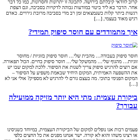
קרוב לוודאי קיבלתם בירושה. לתכונה זו יתרונות וחסרונות, כמו כל דבר
אחר. הדבר בא ליד ביטוי במודעות גבוהה לדקויות בסביבה, וגם הצפת
רגשות ביתר קלות כשנמצאים זמן רב מדי בסביבה מרובת גירויים. כאדם
רגיש מאוד בעצמי, […]
איך מתמודדים עם חוסר סיפוק תמידי?
חוסר סיפוק בעבודה… מהבית שלי… חוסר סיפוק בזוגיות / מחוסר
זוגיות… מהגוף שלי… מהמשקל שלי… חוסר סיפוק בחיים. הכול תפאורה.
אם רוצים להרגיש סיפוק צריך לשנות את הסיפור. ללכת למקום שבו יש
את ההשפעה האמיתית, המקום היחיד שבאמת משפיע על הסיפור –
המקום הפנימי בתוכי. מה בעצם גורם לי להרגיש לא מספיק? אולי אני לא
[…]
ביקורת עצמית: מתי היא יותר מזיקה ממועילה
עבורך?
פעמים רבות אנו נופלים למקום של הביקורת העצמית, במיוחד כשניסינו
או רצינו משהו והוא לא קורה. ישר אנחנו מפנים את כל החצים כלפי