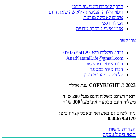
הדרך ליצירת דימוי גוף חיובי
ריפוי הילדה הפנימית - לאישה שאת היום
טיפים לאכילה מודעת
אכילה רגשית
אנטי אייג'ינג בדרך טבעית
צרו קשר
נייד / תשלום ביט: 050-6794129
AnatNaturalLife@gmail.com
דברו איתי בואטסאפ
דברו איתי במסנגר
קליניקה ביהוד מונוסון
COPYRIGHT © 2023 ענת אדלר
דואר רשום: משלוח חינם מעל 200 ש"ח
משלוח חינם בבקעת אונו מעל 300 ש"ח
ניתן לשלם גם באשראי ובאפליקציית ביט:
050-679-4129
הצהרת נגישות
תנאי ביטול עסקה