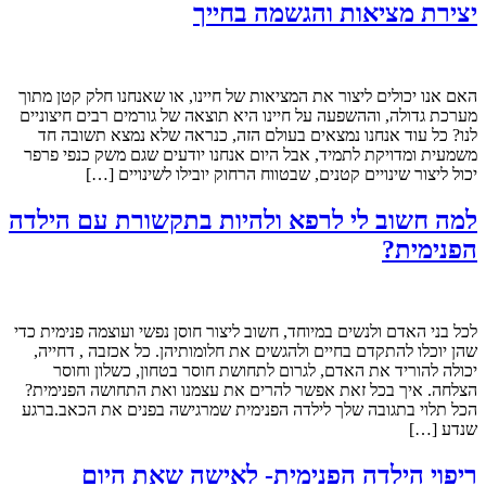
יצירת מציאות והגשמה בחייך
האם אנו יכולים ליצור את המציאות של חיינו, או שאנחנו חלק קטן מתוך
מערכת גדולה, וההשפעה על חיינו היא תוצאה של גורמים רבים חיצוניים
לנו? כל עוד אנחנו נמצאים בעולם הזה, כנראה שלא נמצא תשובה חד
משמעית ומדויקת לתמיד, אבל היום אנחנו יודעים שגם משק כנפי פרפר
יכול ליצור שינויים קטנים, שבטווח הרחוק יובילו לשינויים […]
למה חשוב לי לרפא ולהיות בתקשורת עם הילדה
הפנימית?
לכל בני האדם ולנשים במיוחד, חשוב ליצור חוסן נפשי ועוצמה פנימית כדי
שהן יוכלו להתקדם בחיים ולהגשים את חלומותיהן. כל אכזבה , דחייה,
יכולה להוריד את האדם, לגרום לתחושת חוסר בטחון, כשלון וחוסר
הצלחה. איך בכל זאת אפשר להרים את עצמנו ואת התחושה הפנימית?
הכל תלוי בתגובה שלך לילדה הפנימית שמרגישה בפנים את הכאב.ברגע
שנדע […]
ריפוי הילדה הפנימית- לאישה שאת היום