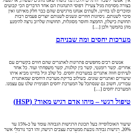
איך אפשר לשבור הרגלים וללכת נגד משהו שאנו נוהגים לעשות, או לפעול
בצורה מסוימת מגיל צעיר? דפוסי התנהגות הם אחד הדברים הכי קבועים
ומוכרים לנו בחיינו, ולעתים אנחנו מרגישים שהם כבר חלק מאיתנו ואין
סיכוי לשנותם. ניסיונות חוזרים ונשנים לשנותם יוצרים פעמים רבות
תחושת כישלון, החמצה וחוסר מסוגלות, תחושות שלרוב נרצה להימנע
מהן בהמשך ולכן […]
מערכות יחסים ומה שבניהם
אנשים רבים מחפשים פתרונות לאתגרים שהם חווים בקשרים עם
אחרים. קשר רומנטי, קשר בין קולגות, קשר משפחתי ועוד. כל אחד
לעיתים חווה אתגרים במערכות יחסים. כל שלב וגיל בחיינו מביא איתו
שיעורים ואתגרים שונים. בשילוב בדיקת מערכת היחסים שמאתגרת
עבורינו, חשוב גם שנסתכל על המערכת יחסים הפנימית שלנו עם עצמנו.
המערכת יחסים […]
טיפול רגשי – מיהו אדם רגיש מאוד? (HSP)
שיעור האוכלוסייה בעל תכונת הרגישות הגבוהה עומד על כ-15% עד
20%. רגישות גבוהה נובעת ממערכת עצבים רגישה; זהו דבר נורמלי אשר