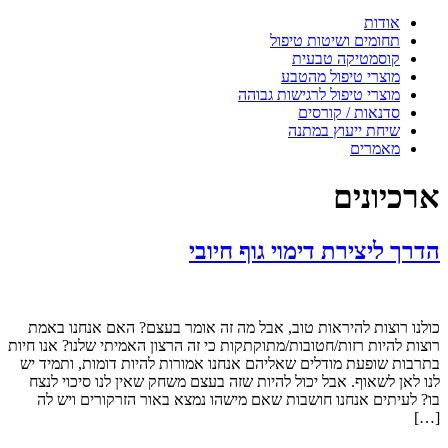
אודות
תחומים ושיטות טיפול
קוסמטיקה טבעית
מוצרי טיפול מהטבע
מוצרי טיפול לרגישות גבוהה
סדנאות / קורסים
שיחת ייעוץ במתנה
מאמרים
ארכיונים
הדרך ליצירת דימוי גוף חיובי
כולנו רוצות להיראות טוב, אבל מה זה אומר בעצם? האם אנחנו באמת
רוצות להיות רזות/חטובות/מתוקתקות כי זה הרצון האמיתי שלנו? אנו חיות
בתרבות שופעת מודלים שאליהם אנחנו אמורות להיות דומות, ותמיד יש
לנו לאן לשאוף. אבל יכול להיות שזה בעצם משחק שאין לנו סיכוי לנצח
בו? לעיתים אנחנו חושבות שאם מישהו נמצא באור הזרקורים ויש לה
[…]