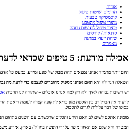
אודות
תחומים ושיטות טיפול
קוסמטיקה טבעית
מוצרי טיפול מהטבע
מוצרי טיפול לרגישות גבוהה
סדנאות / קורסים
שיחת ייעוץ במתנה
מאמרים
אכילה מודעת: 5 טיפים שכדאי לדעת
היום יותר מתמיד אנחנו נמצאים תחת מבול של שפע ומידע. כמעט כל אדם ש
השאלה הגדולה היא
האם אנחנו מספיק מחוברים לעצמנו כדי לדעת מה נכון 
יש חשיבות גבוהה לאיך ולא רק למה אנחנו אוכלים – שתהיה לנו תרבות
אכי
לדעתי אין הבדל רב בין הוספת מזון בריא לתקופה קצרה לעומת דיאטת הרזי
בסופו של דבר עלולות לגרום לתסכול.
מזמינה אתכם לשים לב האם הידע והכלים שרכשתם עם השנים בתחום הבריאו
המטרה היא שגם אם האיזון מופר על ידי חופשה בחו"ל / בארץ, אירוע משמ