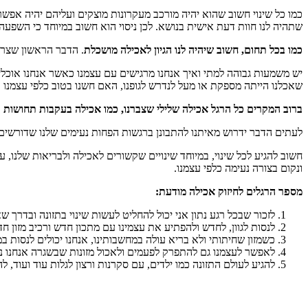
כמו כל שינוי חשוב שהוא יהיה מורכב מעקרונות מוצקים ועליהם יהיה אפשר
שתהיה לנו חוות דעת אישית בנושא. לכן ניסוי הוא חשוב במיוחד כי השפע
כמו בכל תחום, חשוב שיהיה לנו הגיון לאכילה מושכלת
. הדבר הראשון שצריך
יש משמעות גבוהה למתי ואיך אנחנו מרגישים עם עצמנו כאשר אנחנו אוכלים
שאכלנו הייתה מספקת או מעל לנדרש לגופנו, האם חשנו בטוב כלפי עצמנו
ברוב המקרים כל הרגל אכילה שלילי שצברנו, כמו אכילה בעקבות תחושות ולא
לעתים הדבר ידרוש מאיתנו להתבונן ברגשות הפחות נעימים שלנו שדורשים מ
חשוב להגיע לכל שינוי, במיוחד שינויים שקשורים לאכילה ולבריאות שלנו, ע
ונקום בצורה נעימה כלפי עצמנו.
מספר הרגלים לחיזוק אכילה מודעת:
לזכור שבכל רגע נתון אני יכול להחליט לעשות שינוי בתזונה ובדרך ש
לנסות לגוון, לחדש ולהפתיע את עצמינו עם מתכון חדש ורכיב מזון ח
כשמזון שחיתותי ולא בריא עולה במחשבותינו, אנחנו יכולים לנסות ב
לאפשר לעצמנו גם להתפרק לפעמים ולאכול מזונות שבשגרה אנחנו נ
להגיע לעולם התזונה כמו ילדים, עם סקרנות ורצון לגלות עוד ועוד, ל