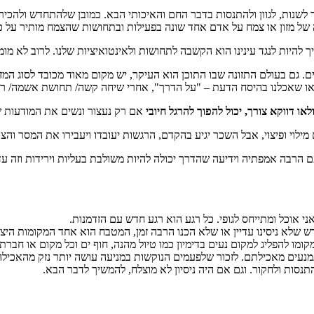
 לשנות, לגוון ולהתנסות בדבר החם והאיכותי הבא. כמובן שלהתחדש ולהכיר
ה של מזון או צמח על אדם אחד שונה בפעילות ובתחושות שהצמח מותיר על כ
 להיות לנגד עינינו הוא הקשבה לתחושות ולאינטואיציות שלנו. לרוב לא מומל
. גם בעולם התזונה שבו התוכן הוא העיקר, יש מקום מאוד מכובד לסוג המזו
 או שאכלנו בהיסח הדעת – "על הדרך", אחרי שיחה קשה/ תחושת אשמה/ רי
ו דווקא צורך, יכול להפוך להרגל חיובי
אם רק נעצור ונשים את המודעות שלנ
ילוי ופיצוי, אבל השכר יגיע בהקדם, הרגשות יעובדו ויעבירו את המסר והצ
ם הרבה אמפתיה וידיעה שהדרך יכולה להיות משולבת בעליות וירידות וזה עדי
אני אוכל ומתייחס לגופי. כל רגע הוא רגע חדש עם הזדמנות.
דש שלא ניסינו עדיין או שלא הכנו הרבה זמן, המטבח הוא אחד המקומות היצי
מקומו להפליג למקום נעים בדימיון כמו טיול מהנה, חוף ים וכל מקום או ח
מנעים מאכילתם. לזכור שלפעמים הנוקשות במניעה עושה יותר נזק מהאכיל
התנסות ולחקור. וגם אם היה ניסיון לא מוצלח, להמשיך לדבר הבא.